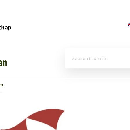
en
en