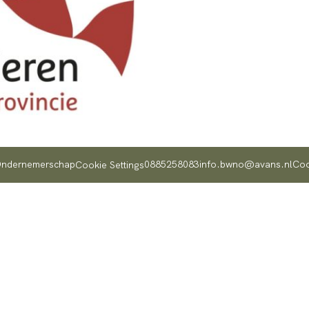
 Ondernemerschap
0885258083
info.bwno@avans.nl
Coo
Cookie Settings